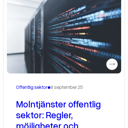
•
Offentlig sektor
8 september 25
Molntjänster offentlig
sektor: Regler,
möjligheter och