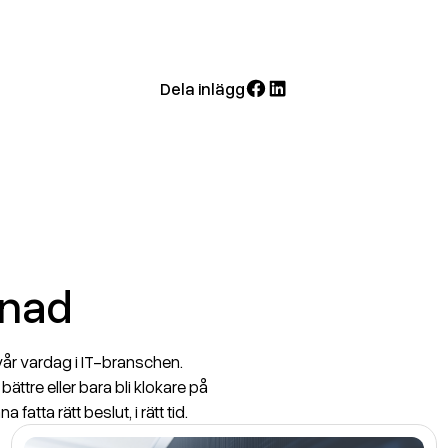
Dela inlägg
Dela
Dela
på
på
Facebook
LinkedIn
lnad
 vår vardag i IT-branschen.
bättre eller bara bli klokare på
 fatta rätt beslut, i rätt tid.