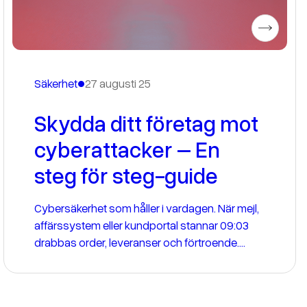
•
Säkerhet
27 augusti 25
Skydda ditt företag mot
cyberattacker – En
steg för steg-guide
Cybersäkerhet som håller i vardagen. När mejl,
affärssystem eller kundportal stannar 09:03
drabbas order, leveranser och förtroende.
Cyberangrepp är inte längre undantag, utan en
del av vardagen. Det kräver ett arbetssätt som
minskar risken, begränsar skadan och får