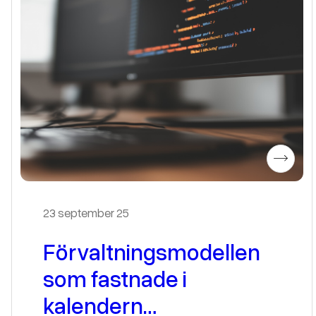
23 september 25
Förvaltningsmodellen
som fastnade i
kalendern…