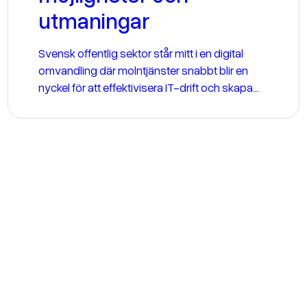
utmaningar
Svensk offentlig sektor står mitt i en digital
omvandling där molntjänster snabbt blir en
nyckel för att effektivisera IT-drift och skapa
skalbarhet. Alla myndigheter uppger att det är
en utmaning att hitta molntjänster som är
förenliga med dataskyddsregelverket, vilket
gör att många organisationer tvekar inför
implementering.