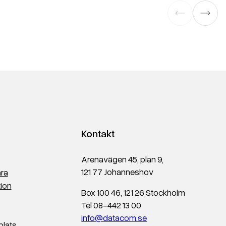
verksamheten på fötter snabbt. Så bygger du
ett robust skydd, utan genvägar.
Kontakt
Arenavägen 45, plan 9,
121 77 Johanneshov
ra
ion
Box 100 46, 121 26 Stockholm
Tel 08-442 13 00
info@datacom.se
plats