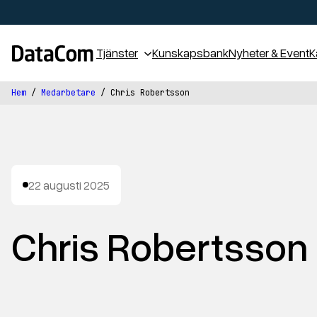
Tjänster
Kunskapsbank
Nyheter & Event
K
Hem
/
Medarbetare
/
Chris Robertsson
22 augusti 2025
C
h
r
i
s
R
o
b
e
r
t
s
s
o
n