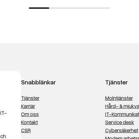
Snabblänkar
Tjänster
Tjänster
Molntjänster
Karriär
Hård- & mjukva
 IT-
Om oss
IT-Kommunikat
Kontakt
Service desk
CSR
Cybersäkerhet
och
Modern arbets