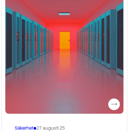
•
Säkerhet
27 augusti 25