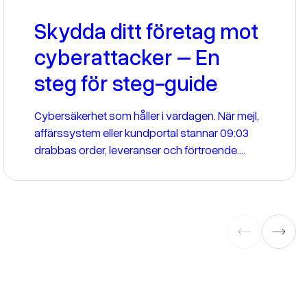
Skydda ditt företag mot
cyberattacker – En
steg för steg-guide
Cybersäkerhet som håller i vardagen. När mejl,
affärssystem eller kundportal stannar 09:03
drabbas order, leveranser och förtroende.
Cyberangrepp är inte längre undantag, utan en
del av vardagen. Det kräver ett arbetssätt som
minskar risken, begränsar skadan och får
verksamheten på fötter snabbt. Så bygger du
ett robust skydd, utan genvägar.