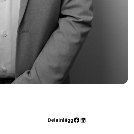
Dela inlägg
Dela
Dela
på
på