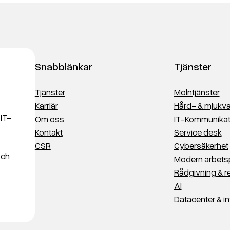
Snabblänkar
Tjänster
Tjänster
Molntjänster
Karriär
Hård- & mjukva
 IT-
Om oss
IT-Kommunikat
Kontakt
Service desk
CSR
Cybersäkerhet
och
Modern arbets
Rådgivning & r
AI
Datacenter & in