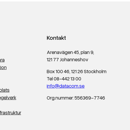
Kontakt
Arenavägen 45, plan 9,
121 77 Johanneshov
ra
ion
Box 100 46, 121 26 Stockholm
Tel 08-442 13 00
info@datacom.se
plats
egelverk
Org.nummer: 556369-7746
frastruktur