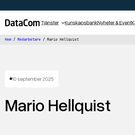
Tjänster
Kunskapsbank
Nyheter & Event
K
Hem
/
Medarbetare
/
Mario Hellquist
10 september 2025
M
a
r
i
o
H
e
l
l
q
u
i
s
t