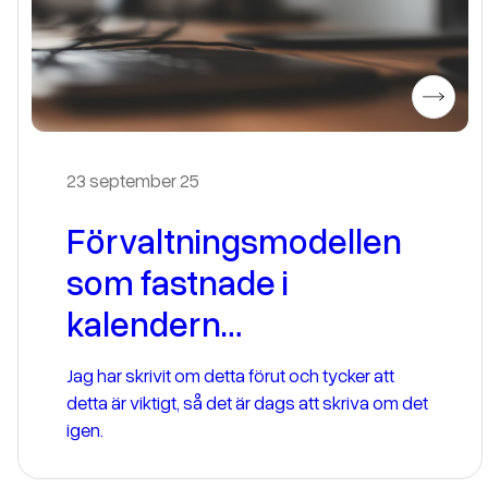
23 september 25
Förvaltningsmodellen
som fastnade i
kalendern…
Jag har skrivit om detta förut och tycker att
detta är viktigt, så det är dags att skriva om det
igen.