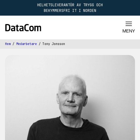
HELHETSLEVERANTÖR AV TRYGG OCH
BEKYMMERSFRI IT I NORDEN
STÄNG
MENY
Hem
/
Medarbetare
/
Tony Jonsson
Tjänster
Molntjänster
Kunskapsbank
Hård- & mjukvara
IT Kommunikation
Service desk
Nyheter & event
Cybersäkerhet
Modern arbetsplats
Rådgivning & regelverk
Karriär
AI
Datacenter & infrastruktur
Om oss