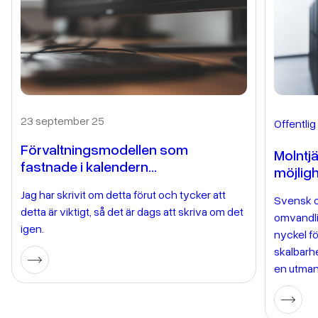
23 september 25
Offentlig
Förvaltningsmodellen som
Molntjä
fastnade i kalendern…
möjlig
Jag har skrivit om detta förut och tycker att
Svensk of
detta är viktigt, så det är dags att skriva om det
omvandlin
igen.
nyckel fö
skalbarhe
en utmani
förenlig
gör att m