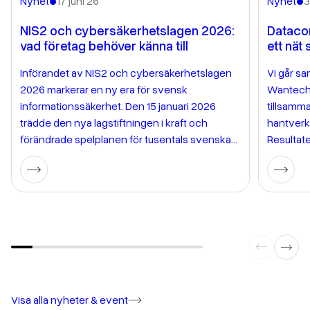
•
•
Nyhet
17 juni 26
Nyhet
3
NIS2 och cybersäkerhetslagen 2026:
Dataco
vad företag behöver känna till
ett nät
Införandet av NIS2 och cybersäkerhetslagen
Vi går sa
2026 markerar en ny era för svensk
Wantech ä
informationssäkerhet. Den 15 januari 2026
tillsamma
trädde den nya lagstiftningen i kraft och
hantverk,
förändrade spelplanen för tusentals svenska
Resultate
företag och organisationer. Lagen genomför
support 
EU NIS2-direktiv i svensk rätt och ställer
jobbet en
betydligt skarpare krav på riskhantering,
förändrat
incidentrapportering och ledningens
personliga ansvar för cybersäkerhet. Om du […]
Visa alla nyheter & event