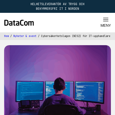
HELHETSLEVERANTÖR AV TRYGG OCH
BEKYMMERSFRI IT I NORDEN
STÄNG
MENY
Hem
/
Nyheter & event
/
Cybersäkerhetslagen (NIS2) för IT-upphandlare
Tjänster
Molntjänster
Kunskapsbank
Hård- & mjukvara
IT Kommunikation
Service desk
Nyheter & event
Cybersäkerhet
Modern arbetsplats
Rådgivning & regelverk
Karriär
AI
Datacenter & infrastruktur
Om oss